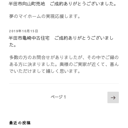
稿
半田市向山町売地 ご成約ありがとうございました。
日:
夢のマイホームの実現応援します。
投
2019年10月15日
稿
半田市亀崎中古住宅 ご成約ありがとうございまし
日:
た。
多数の方のお問合せがありましたが、その中でご縁の
ある方に決まりました。奥様のご実家が近くて、喜ん
でいただけまして嬉しく思います。
投
次
ページ
1
稿
の
ナ
ペ
ビ
ー
ゲ
ジ
最近の投稿
ー