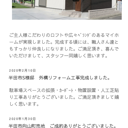
ご主人様こだわりのロフトや広々ﾍﾞﾗﾝﾀﾞのあるマイホ
ームが実現しました。完成する頃には、職人さん達と
もすっかり仲良しになりました。ご満足頂き、喜んで
いただけまして、スタッフ一同嬉しく思います。
投
2020年2月10日
稿
半田市S様邸 外構リフォーム工事完成しました。
日:
駐車場スペースの拡張・ｶｰﾎﾟｰﾄ・物置設置・人工芝貼
り工事ありがとうございました。ご満足頂きまして嬉
しく思います。
投
2020年1月30日
稿
半田市向山町売地 ご成約ありがとうございました。