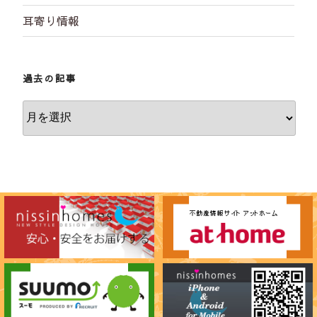
耳寄り情報
過去の記事
過
去
の
記
事