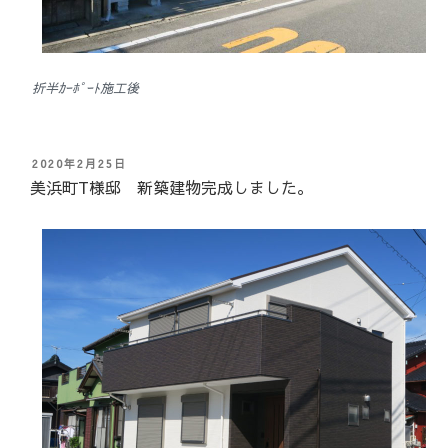
折半ｶｰﾎﾟｰﾄ施工後
投
2020年2月25日
稿
美浜町T様邸 新築建物完成しました。
日: