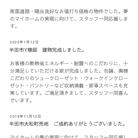
日:
南面道路・陽当良好なお値打ち価格の物件でした。夢
のマイホームの実現に向けて、スタッフ一同応援しま
す。
投
2020年1月12日
稿
半田市Y様邸 建物完成しました。
日:
お客様の断熱省エネルギー・耐震へのこだわりに、十
分満足していただける家が完成しました。勿論、奥様
こだわりのシュークローゼット・ウォークインクロー
ゼット・パントリーなど収納満載・家事スペースも充
実しています。ご満足頂きまして、スタッフ一同喜ん
でいます。
投
2019年11月12日
稿
半田市大松町売地 ご成約ありがとうございました。
日:
マイホームの夢の実現に向けて、スタッフ一同応援し