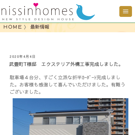
ＨＯＭＥ
〉
最新情報
投
2020年4月4日
稿
武豊町T様邸 エクステリア外構工事完成しました。
日:
駐車場４台分、すごく立派な折半ｶｰﾎﾟｰﾄ完成しまし
た。お客様も感激して喜んでいただけました。有難う
ございました。